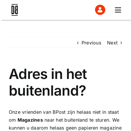
Skip
to
Togg
content
Navi
Abonnement
Previous
Next
Naar Doorbraak
Practica en vragen
Adres in het
buitenland?
Aanmelden
Onze vrienden van BPost zijn helaas niet in staat
om
Magazines
naar het buitenland te sturen. We
kunnen u daarom helaas geen papieren magazine