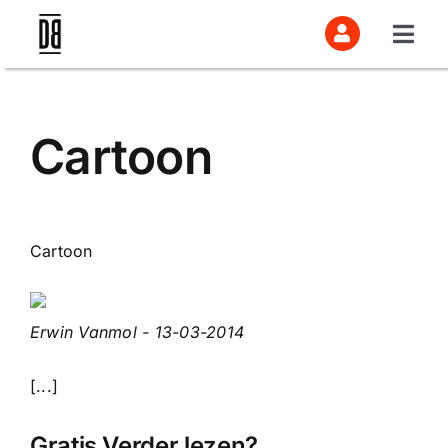
Skip
to
Togg
content
Navi
Abonnement
Cartoon
Naar Doorbraak
Practica en vragen
Cartoon
Erwin Vanmol - 13-03-2014
Aanmelden
[...]
Gratis Verder lezen?