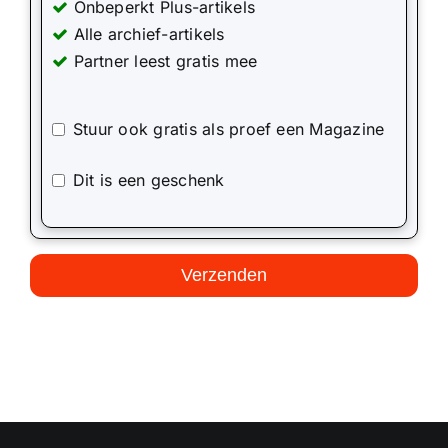
Onbeperkt Plus-artikels
Alle archief-artikels
Partner leest gratis mee
Stuur ook gratis als proef een Magazine
Dit is een geschenk
Verzenden
This
field
should
be
left